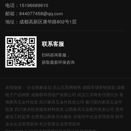
电话：15196689610
邮箱：844077458@qq.com
地址：成都高新区康华路802号1层
联系客服
扫码咨询客服，
获取最新环保咨询
友情链接：
企业形象策划
乐山互联网销售
德阳市场营销策划
成都
电子产品销售
成都蓉邦房地产有限公司
武汉江岸商务代理代办
青
海家具五金件批发
四川家具五金件批发公司
银川室内家具五金件
批发
四川家具轻质建筑材料批发
山西家具五金配件批发公司
贵州
建设工程监理
合肥蜀山商务代办服务
济南市中企业管理咨询
郑州
金水企业管理咨询
长沙芙蓉企业管理咨询