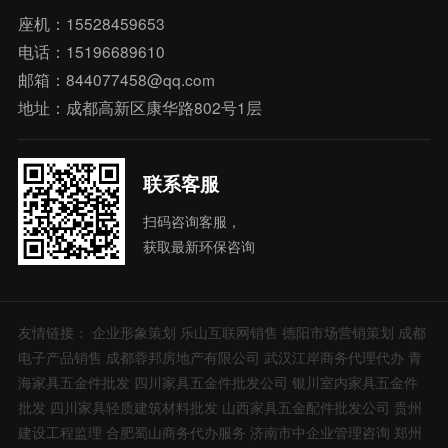
座机：15528459653
电话：15196689610
邮箱：844077458@qq.com
地址：成都高新区康华路802号1层
联系客服
扫码咨询客服，
获取最新环保咨询
友情链接：
企业形象策划
乐山互联网销售
德阳市场营销策划
成都
电子产品销售
成都蓉邦房地产有限公司
武汉江岸商务代理代办
青
海家具五金件批发
四川家具五金件批发公司
银川室内家具五金件
批发
四川家具轻质建筑材料批发
山西家具五金配件批发公司
贵州
建设工程监理
合肥蜀山商务代办服务
济南市中企业管理咨询
郑州