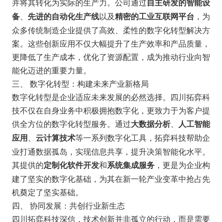
并将其转化为实际的生产力。公司通过
自主研发的智能设
、
以及
，为
备
先进的自动化生产线
精密的工业互联网平台
众多传统制造企业提供了高效、柔性的数字化转型解决方
案。这些创新应用不仅大幅提升了生产效率和产品质量，
更降低了生产成本，优化了资源配置，成为推动行业向智
能化迈进的重要力量。
三、 数字化转型：构建未来产业新格局
数字化转型是企业适应未来发展的必然选择。四川拓弈科
技不仅在自身业务中积极拥抱数字化，更致力于为客户提
供全方位的数字化转型服务。通过
、
大数据分析
人工智能
、
等一系列数字化工具，拓弈科技帮助企
应用
云计算技术
业打通数据孤岛，实现信息共享，提升决策智能化水平。
其提供的
和
，更是为企业构
定制化软件开发
系统集成服务
建了坚实的数字化基础，为其在新一轮产业变革中抢占先
机奠定了坚实基础。
四、 协同发展：共创行业新生态
四川拓弈科技深信，技术创新并非孤立的行动，而是需要