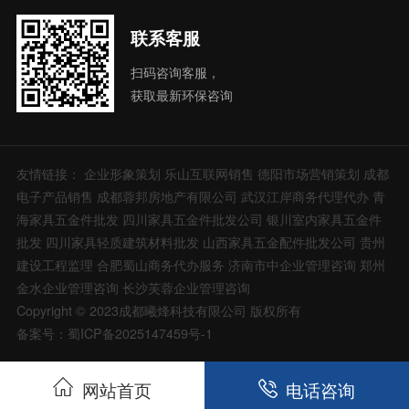
联系客服
扫码咨询客服，
获取最新环保咨询
友情链接：
企业形象策划
乐山互联网销售
德阳市场营销策划
成都
电子产品销售
成都蓉邦房地产有限公司
武汉江岸商务代理代办
青
海家具五金件批发
四川家具五金件批发公司
银川室内家具五金件
批发
四川家具轻质建筑材料批发
山西家具五金配件批发公司
贵州
建设工程监理
合肥蜀山商务代办服务
济南市中企业管理咨询
郑州
金水企业管理咨询
长沙芙蓉企业管理咨询
Copyright © 2023成都曦烽科技有限公司 版权所有
备案号：蜀ICP备2025147459号-1
网站首页
电话咨询