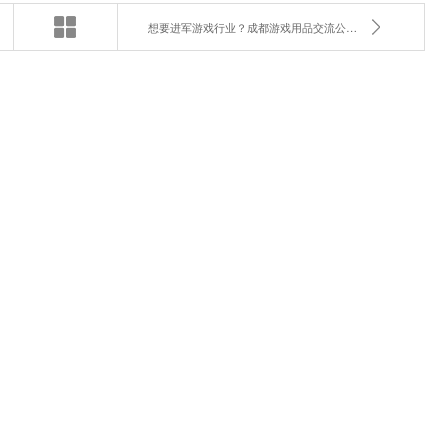
想要进军游戏行业？成都游戏用品交流公司助您快速链接资源！