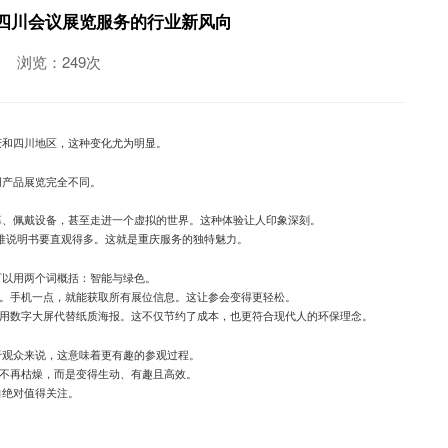
四川会议展览服务的行业新风向
浏览：249次
庆和四川地区，这种变化尤为明显。
创产品展览完全不同。
幕、佩戴设备，甚至走进一个虚拟的世界。这种体验让人印象深刻。
堆说明书要直观得多。这就是重庆服务的独特魅力。
可以用两个词概括：智能与绿色。
感。手机一点，就能获取所有展位信息。这让参会变得更轻松。
利用数字大屏代替纸质海报。这不仅节约了成本，也更符合现代人的环保理念。
于观众来说，这意味着更有趣的参观过程。
们不再枯燥，而是变得生动、有趣且高效。
向绝对值得关注。