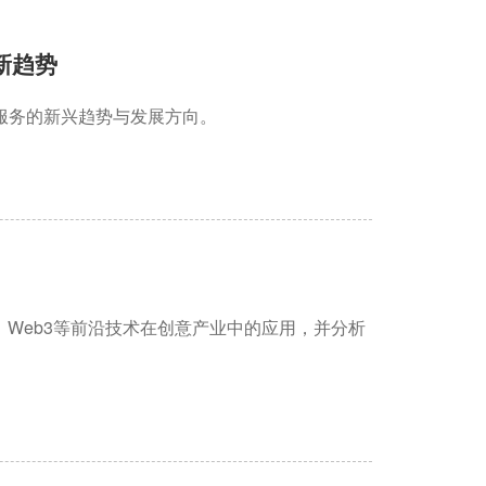
新趋势
服务的新兴趋势与发展方向。
、Web3等前沿技术在创意产业中的应用，并分析