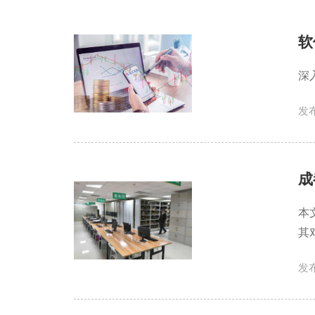
软
深
发布
成
本
其
发布