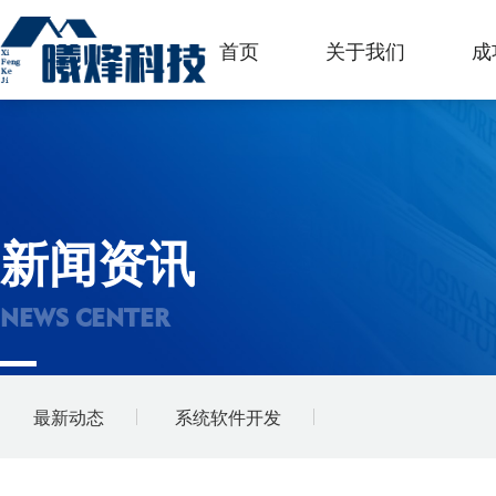
首页
关于我们
成
新闻资讯
NEWS CENTER
最新动态
系统软件开发