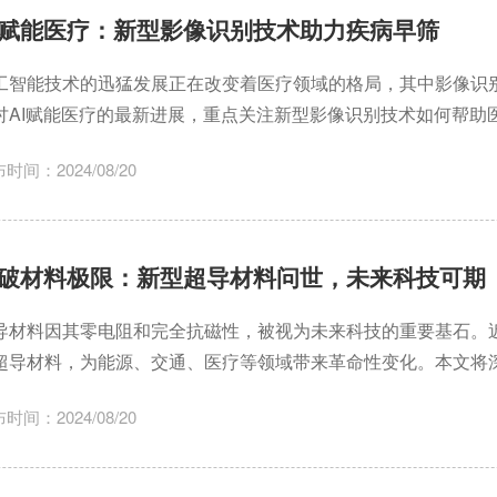
I赋能医疗：新型影像识别技术助力疾病早筛
工智能技术的迅猛发展正在改变着医疗领域的格局，其中影像识
讨AI赋能医疗的最新进展，重点关注新型影像识别技术如何帮助
时间：2024/08/20
破材料极限：新型超导材料问世，未来科技可期
导材料因其零电阻和完全抗磁性，被视为未来科技的重要基石。
超导材料，为能源、交通、医疗等领域带来革命性变化。本文将
应用前景。
时间：2024/08/20