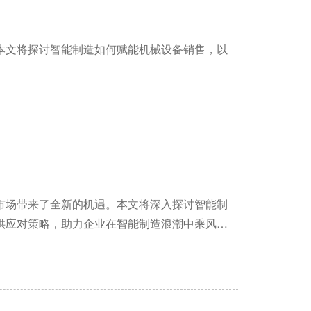
本文将探讨智能制造如何赋能机械设备销售，以
市场带来了全新的机遇。本文将深入探讨智能制
供应对策略，助力企业在智能制造浪潮中乘风破