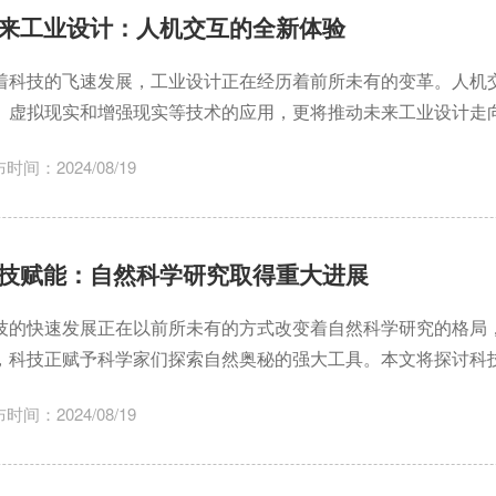
来工业设计：人机交互的全新体验
着科技的飞速发展，工业设计正在经历着前所未有的变革。人机
、虚拟现实和增强现实等技术的应用，更将推动未来工业设计走
互的全新体验，以及这些技术将如何改变我们与产品和世界之间
时间：2024/08/19
技赋能：自然科学研究取得重大进展
技的快速发展正在以前所未有的方式改变着自然科学研究的格局
，科技正赋予科学家们探索自然奥秘的强大工具。本文将探讨科
未来科技发展对科学研究的影响。
时间：2024/08/19