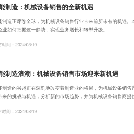
能制造：机械设备销售的全新机遇
能制造正席卷全球，为机械设备销售行业带来前所未有的机遇。
企业如何把握这一趋势，实现业务增长和转型升级。
时间：2024/08/19
能制造浪潮：机械设备销售市场迎来新机遇
能制造的兴起正在深刻地改变着制造业的格局，为机械设备销售
带来的挑战与机遇，分析新的市场趋势，并为机械设备销售商提
。
时间：2024/08/19