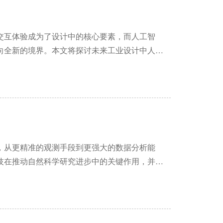
交互体验成为了设计中的核心要素，而人工智
向全新的境界。本文将探讨未来工业设计中人机
的互动方式。
，从更精准的观测手段到更强大的数据分析能
技在推动自然科学研究进步中的关键作用，并展