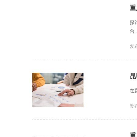
重
探
合
发布
昆
在
发布
重