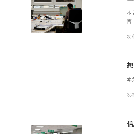
本
言
发布
想
本
发布
信