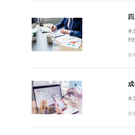
四
本
判
发布
成
本
发布