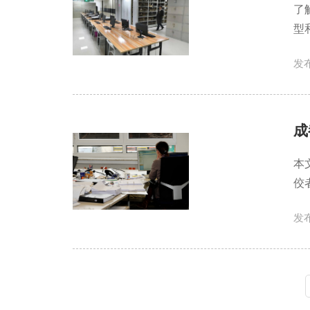
了
型
发布
成
本
佼
发布