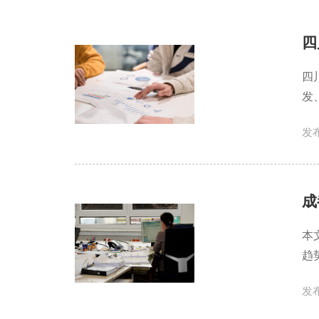
四
四
发
发布
成
本
趋
发布