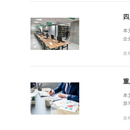
四
本
企
发布
重
本
异
发布